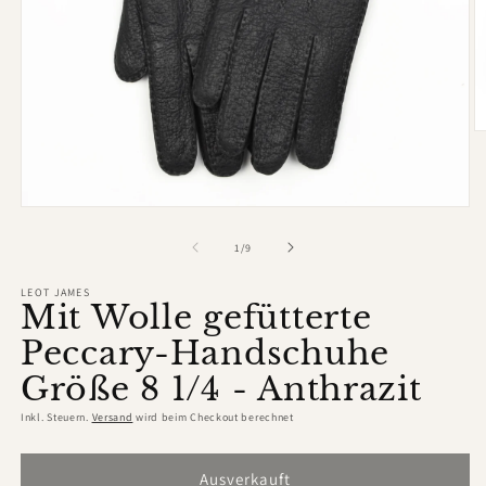
M
2
in
M
ö
Medien
1
in
von
1
/
9
Modal
öffnen
LEOT JAMES
Mit Wolle gefütterte
Peccary-Handschuhe
Größe 8 1/4 - Anthrazit
Inkl. Steuern.
Versand
wird beim Checkout berechnet
Ausverkauft