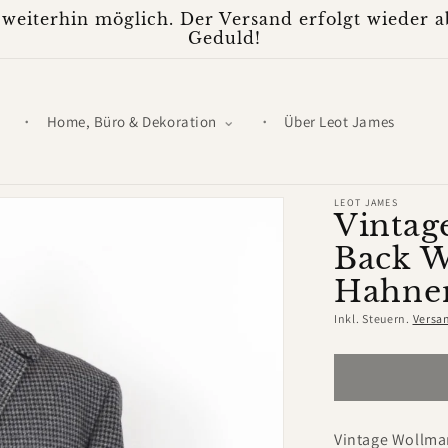
weiterhin möglich. Der Versand erfolgt wieder ab
Geduld!
Home, Büro & Dekoration
Über Leot James
LEOT JAMES
Vintag
Back W
Hahnen
Inkl. Steuern.
Versa
Vintage Wollman