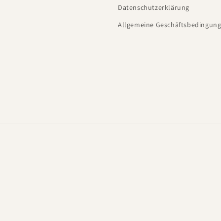
Datenschutzerklärung
Allgemeine Geschäftsbedingung
utzerklärung
AGB
Versand
Kontaktinformationen
Impressum