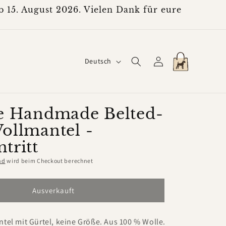
 15. August 2026. Vielen Dank für eure
S
Einloggen
Warenkorb
Deutsch
p
r
a
e Handmade Belted-
ollmantel -
c
tritt
h
e
nd
wird beim Checkout berechnet
Ausverkauft
tel mit Gürtel, keine Größe. Aus 100 % Wolle.