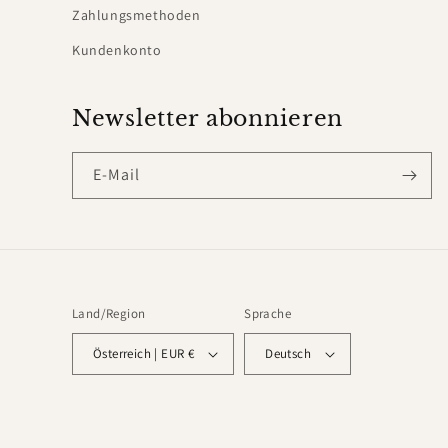
Zahlungsmethoden
Kundenkonto
Newsletter abonnieren
E-Mail
Land/Region
Sprache
Österreich | EUR €
Deutsch
© 2026,
Leot James
Powered by Shopify
Widerrufsrecht
Datensch