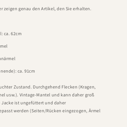
er zeigen genau den Artikel, den Sie erhalten.
l: ca. 62cm
rmel
lanärmel
enende): ca. 91cm
uchter Zustand. Durchgehend Flecken (Kragen,
mel usw.). Vintage-Mantel und kann daher groß
e Jacke ist ungefüttert und daher
gepasst werden (Seiten/Rücken eingezogen, Ärmel