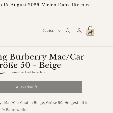
 15. August 2026. Vielen Dank für eure
S
Einloggen
Warenkorb
Deutsch
p
r
a
ng Burberry Mac/Car
röße 50 - Beige
c
h
nd
wird beim Checkout berechnet
e
Ausverkauft
ys Mac/Car Coat in Beige, Größe 50. Hergestellt in
0 % Baumwolle.