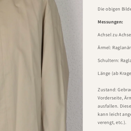
Die obigen Bild
Messungen:
Achsel zu Achse
Ärmel: Raglanä
Schultern: Rag
Länge (ab Krag
Zustand: Gebra
Vorderseite, Är
ausfallen. Dies
kann leicht an
verengt, etc.).