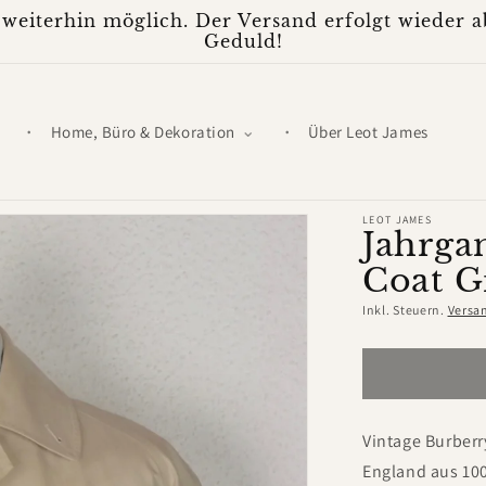
weiterhin möglich. Der Versand erfolgt wieder ab
Geduld!
Home, Büro & Dekoration
Über Leot James
LEOT JAMES
Jahrga
Coat G
Inkl. Steuern.
Versa
Vintage Burberr
England aus 10