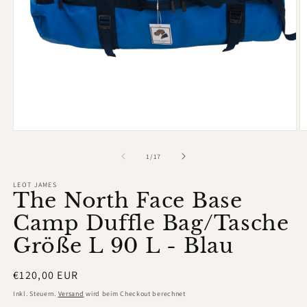
Medien
M
1
2
in
in
von
1
/
17
Modal
M
öffnen
ö
LEOT JAMES
The North Face Base
Camp Duffle Bag/Tasche
Größe L 90 L - Blau
Normaler
€120,00 EUR
Preis
Inkl. Steuern.
Versand
wird beim Checkout berechnet