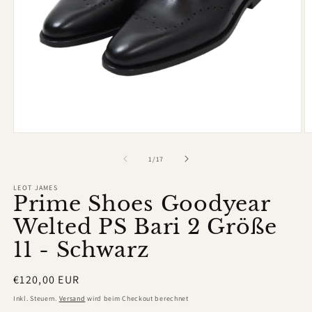
Medien
M
1
2
in
in
von
1
/
17
Modal
M
öffnen
ö
LEOT JAMES
Prime Shoes Goodyear
Welted PS Bari 2 Größe
11 - Schwarz
Normaler
€120,00 EUR
Preis
Inkl. Steuern.
Versand
wird beim Checkout berechnet