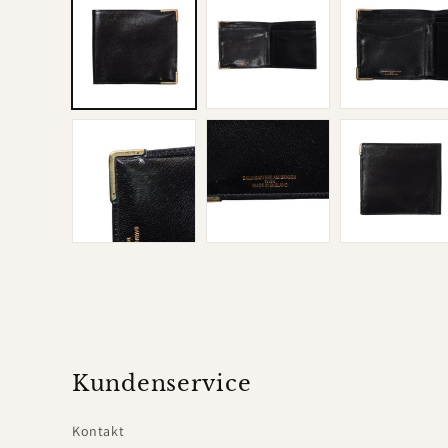
in
Modal
öffnen
Kundenservice
Kontakt