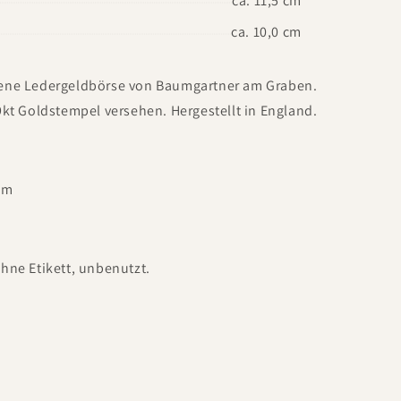
ca. 11,5 cm
ca. 10,0 cm
ene Ledergeldbörse von Baumgartner am Graben.
9kt Goldstempel versehen. Hergestellt in England.
 cm
hne Etikett, unbenutzt.