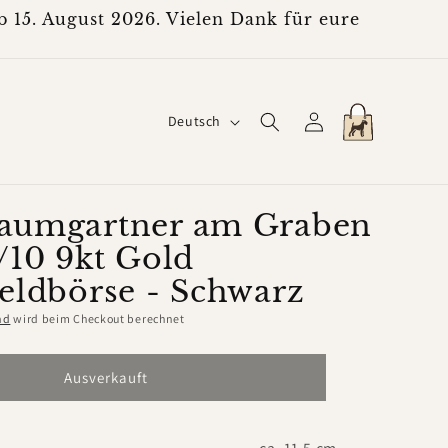
 15. August 2026. Vielen Dank für eure
S
Einloggen
Warenkorb
Deutsch
p
r
a
aumgartner am Graben
/10 9kt Gold
c
eldbörse - Schwarz
h
e
nd
wird beim Checkout berechnet
Ausverkauft