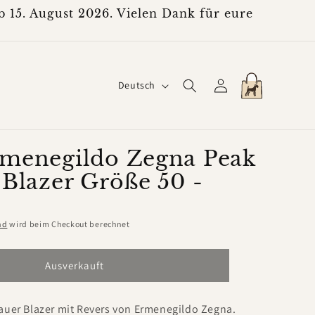
 15. August 2026. Vielen Dank für eure
S
Einloggen
Warenkorb
Deutsch
p
r
a
menegildo Zegna Peak
 Blazer Größe 50 -
c
h
e
nd
wird beim Checkout berechnet
Ausverkauft
auer Blazer mit Revers von Ermenegildo Zegna.