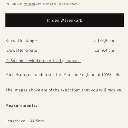
Preis
Inkl. Steuern.
Versand
wird beim Checkout berechnet
In den Warenkorb
Krawattenlänge
ca. 144,5 cm
Krawattenbreite
ca. 9,4 cm
📏 So haben wir diesen Artikel gemessen
Michelsons of London silk tie. Made in England of 100% silk.
The images above are of the exact item that you will receive.
Measurements:
Length: ca. 144.5cm