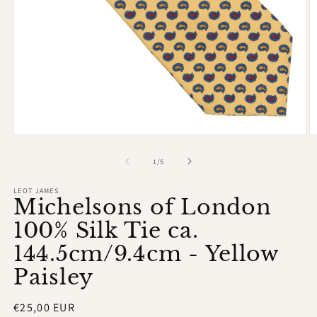
Medien
M
1
2
in
in
von
1
/
5
Modal
M
öffnen
ö
LEOT JAMES
Michelsons of London
100% Silk Tie ca.
144.5cm/9.4cm - Yellow
Paisley
Normaler
€25,00 EUR