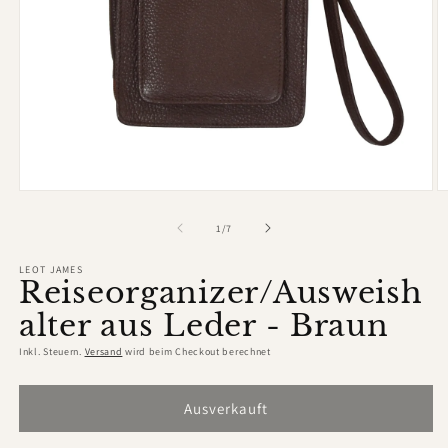
Medien
M
1
2
in
in
von
1
/
7
Modal
M
öffnen
ö
LEOT JAMES
Reiseorganizer/Ausweish
alter aus Leder - Braun
Inkl. Steuern.
Versand
wird beim Checkout berechnet
Ausverkauft