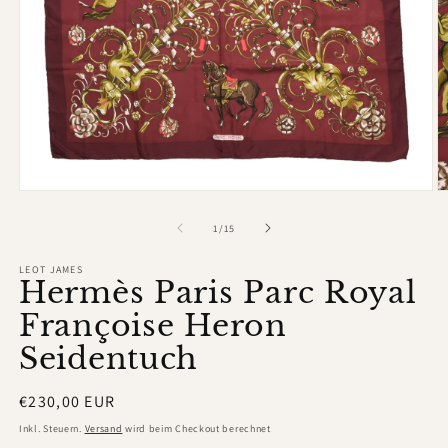
Medien
M
1
2
in
in
von
1
/
15
Modal
M
öffnen
ö
LEOT JAMES
Hermès Paris Parc Royal
Françoise Heron
Seidentuch
Normaler
€230,00 EUR
Preis
Inkl. Steuern.
Versand
wird beim Checkout berechnet