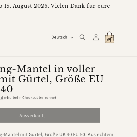
 15. August 2026. Vielen Dank für eure
S
Einloggen
Warenkorb
Deutsch
p
r
a
ing-Mantel in voller
mit Gürtel, Größe EU
c
 40
h
e
nd
wird beim Checkout berechnet
Ausverkauft
g-Mantel mit Gürtel, Größe UK 40 EU 50. Aus echtem