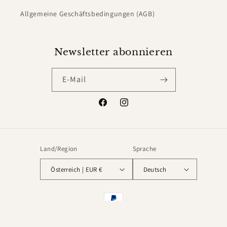
Allgemeine Geschäftsbedingungen (AGB)
Newsletter abonnieren
E-Mail
Facebook
Instagram
Land/Region
Sprache
Österreich | EUR €
Deutsch
Zahlungsmethoden
© 2026,
Leot James
Powered by Shopify
Widerrufsrecht