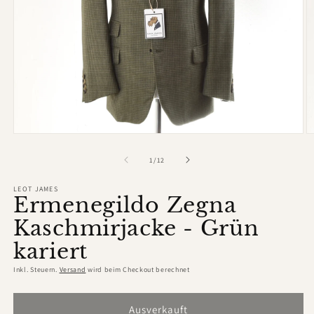
Medien
M
1
2
in
in
von
1
/
12
Modal
M
öffnen
ö
LEOT JAMES
Ermenegildo Zegna
Kaschmirjacke - Grün
kariert
Inkl. Steuern.
Versand
wird beim Checkout berechnet
Ausverkauft