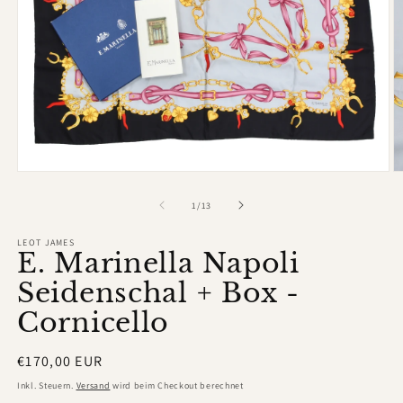
Medien
M
1
2
in
in
von
1
/
13
Modal
M
öffnen
ö
LEOT JAMES
E. Marinella Napoli
Seidenschal + Box -
Cornicello
Normaler
€170,00 EUR
Preis
Inkl. Steuern.
Versand
wird beim Checkout berechnet