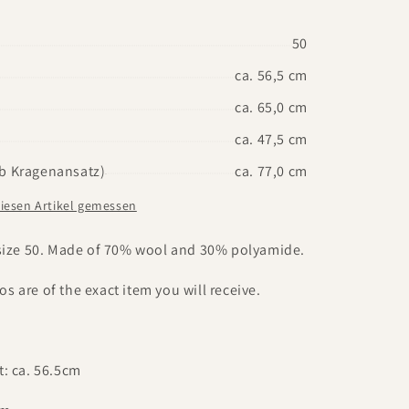
50
ca. 56,5 cm
ca. 65,0 cm
ca. 47,5 cm
b Kragenansatz)
ca. 77,0 cm
diesen Artikel gemessen
 size 50. Made of 70% wool and 30% polyamide.
s are of the exact item you will receive.
:
t: ca. 56.5cm