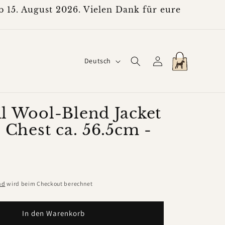
 15. August 2026. Vielen Dank für eure
S
Einloggen
Warenkorb
Deutsch
p
r
a
l Wool-Blend Jacket
 Chest ca. 56.5cm -
c
h
e
nd
wird beim Checkout berechnet
In den Warenkorb