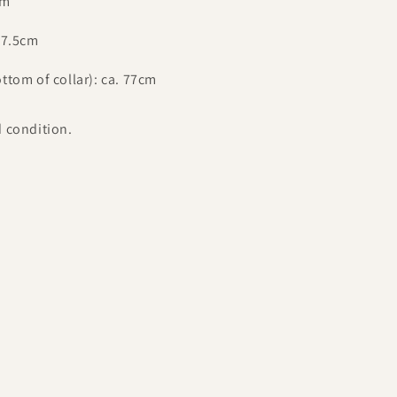
cm
47.5cm
ttom of collar): ca. 77cm
d condition.