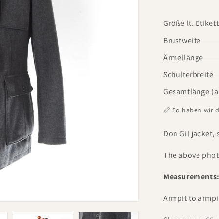
Größe lt. Etikett
Brustweite
Ärmellänge
Schulterbreite
Gesamtlänge (a
📏 So haben wir 
Don Gil jacket,
The above photo
Measurements
Armpit to armpi