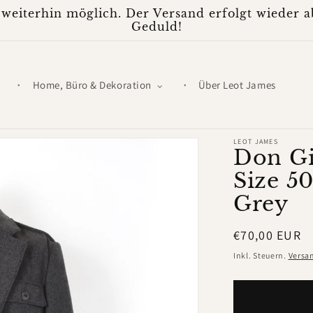
weiterhin möglich. Der Versand erfolgt wieder ab
Geduld!
Home, Büro & Dekoration
Über Leot James
LEOT JAMES
Don Gi
Size 50
Grey
Normaler
€70,00 EUR
Preis
Inkl. Steuern.
Versa