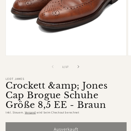
Medien
M
1
2
in
in
von
1
/
17
Modal
M
öffnen
ö
LEOT JAMES
Crockett &amp; Jones
Cap Brogue Schuhe
Größe 8,5 EE - Braun
Inkl. Steuern.
Versand
wird beim Checkout berechnet
Ausverkauft