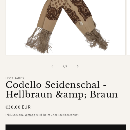
Medien
M
1
2
in
in
von
1
/
8
Modal
M
öffnen
ö
LEOT JAMES
Codello Seidenschal -
Hellbraun &amp; Braun
Normaler
€30,00 EUR
Preis
Inkl. Steuern.
Versand
wird beim Checkout berechnet