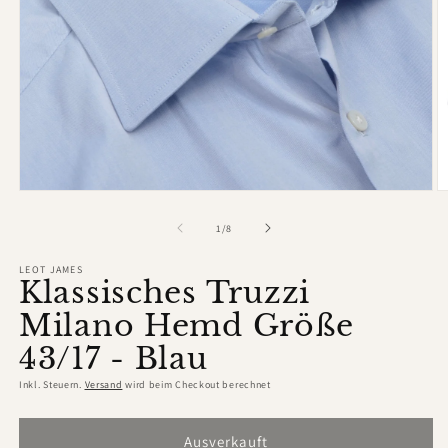
Medien
M
1
2
in
in
von
1
/
8
Modal
M
öffnen
ö
LEOT JAMES
Klassisches Truzzi
Milano Hemd Größe
43/17 - Blau
Inkl. Steuern.
Versand
wird beim Checkout berechnet
Ausverkauft