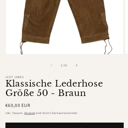
Medien
M
1
2
in
in
von
1
/
10
Modal
M
öffnen
ö
LEOT JAMES
Klassische Lederhose
Größe 50 - Braun
Normaler
€60,00 EUR
Preis
Inkl. Steuern.
Versand
wird beim Checkout berechnet