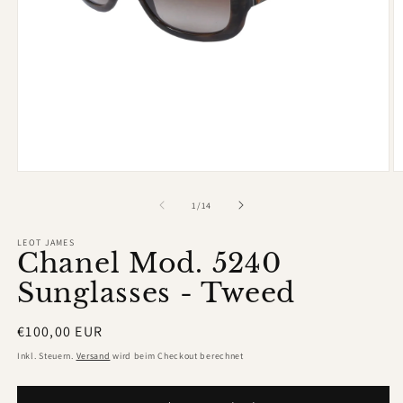
Medien
M
1
2
in
in
von
1
/
14
Modal
M
öffnen
ö
LEOT JAMES
Chanel Mod. 5240
Sunglasses - Tweed
Normaler
€100,00 EUR
Preis
Inkl. Steuern.
Versand
wird beim Checkout berechnet