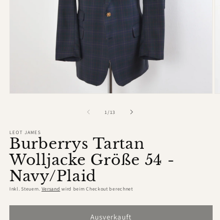
Medien
M
1
2
in
in
von
1
/
13
Modal
M
öffnen
ö
LEOT JAMES
Burberrys Tartan
Wolljacke Größe 54 -
Navy/Plaid
Inkl. Steuern.
Versand
wird beim Checkout berechnet
Ausverkauft