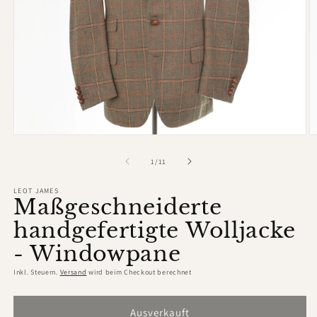
Medien
M
1
2
in
in
von
1
/
11
Modal
M
öffnen
ö
LEOT JAMES
Maßgeschneiderte
handgefertigte Wolljacke
- Windowpane
Inkl. Steuern.
Versand
wird beim Checkout berechnet
Ausverkauft