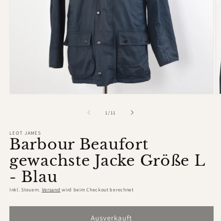
Medien
M
1
2
in
in
von
1
/
11
Modal
M
öffnen
ö
LEOT JAMES
Barbour Beaufort
gewachste Jacke Größe L
- Blau
Inkl. Steuern.
Versand
wird beim Checkout berechnet
Ausverkauft