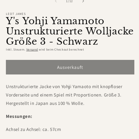
in
von
1
/
12
Modal
öffnen
LEOT JAMES
Y's Yohji Yamamoto
Unstrukturierte Wolljacke
Größe 3 - Schwarz
Inkl. Steuern.
Versand
wird beim Checkout berechnet
Ausverkauft
Unstrukturierte Jacke von Yohji Yamaoto mit knopfloser
Vorderseite und einem Spiel mit Proportionen. Größe 3.
Hergestellt in Japan aus 100 % Wolle.
Messungen:
Achsel zu Achsel: ca. 57cm