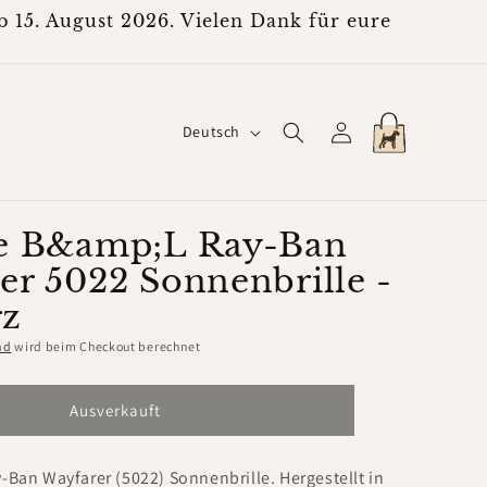
 15. August 2026. Vielen Dank für eure
S
Einloggen
Warenkorb
Deutsch
p
r
a
e B&amp;L Ray-Ban
er 5022 Sonnenbrille -
c
rz
h
e
nd
wird beim Checkout berechnet
Ausverkauft
-Ban Wayfarer (5022) Sonnenbrille. Hergestellt in