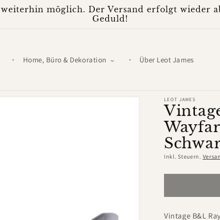
weiterhin möglich. Der Versand erfolgt wieder ab
Geduld!
Home, Büro & Dekoration
Über Leot James
LEOT JAMES
Vintag
Wayfar
Schwa
Inkl. Steuern.
Versa
Vintage B&L Ray