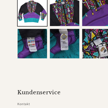
in
Modal
öffnen
Kundenservice
Kontakt