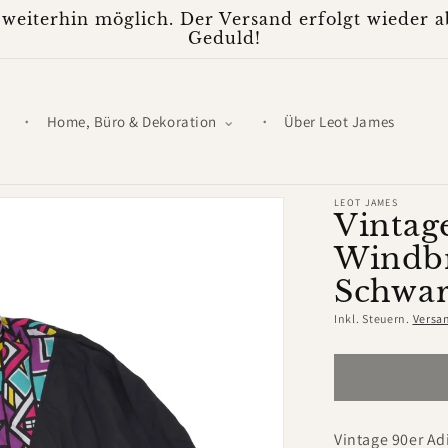
weiterhin möglich. Der Versand erfolgt wieder ab
Geduld!
Home, Büro & Dekoration
Über Leot James
LEOT JAMES
Vintag
Windbr
Schwar
Inkl. Steuern.
Versa
Vintage 90er Ad