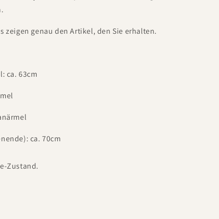
n.
s zeigen genau den Artikel, den Sie erhalten.
l: ca. 63cm
rmel
lanärmel
enende): ca. 70cm
ge-Zustand.