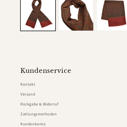
in
Modal
öffnen
Kundenservice
Kontakt
Versand
Rückgabe & Widerruf
Zahlungsmethoden
Kundenkonto