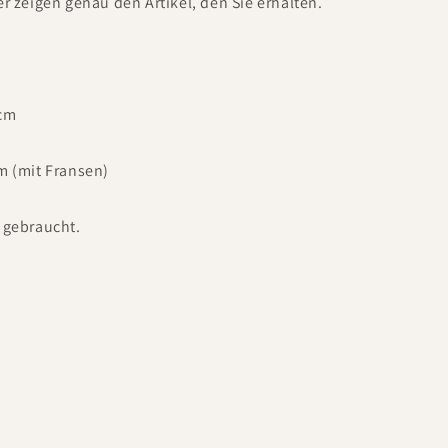
er zeigen genau den Artikel, den Sie erhalten.
 cm
m (mit Fransen)
 gebraucht.