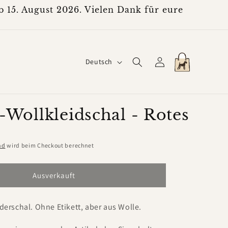
 15. August 2026. Vielen Dank für eure
S
Einloggen
Warenkorb
Deutsch
p
r
a
-Wollkleidschal - Rotes
c
h
nd
wird beim Checkout berechnet
e
Ausverkauft
iderschal. Ohne Etikett, aber aus Wolle.