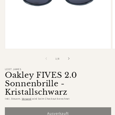
Medien
M
1
2
in
in
von
1
/
8
Modal
M
öffnen
ö
LEOT JAMES
Oakley FIVES 2.0
Sonnenbrille -
Kristallschwarz
Inkl. Steuern.
Versand
wird beim Checkout berechnet
Ausverkauft