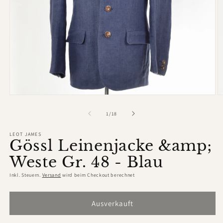
Medien
M
1
2
in
in
von
1
/
18
Modal
M
öffnen
ö
LEOT JAMES
Gössl Leinenjacke &amp;
Weste Gr. 48 - Blau
Inkl. Steuern.
Versand
wird beim Checkout berechnet
Ausverkauft