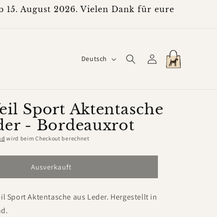
 15. August 2026. Vielen Dank für eure
S
Einloggen
Warenkorb
Deutsch
p
r
a
eil Sport Aktentasche
der - Bordeauxrot
c
h
nd
wird beim Checkout berechnet
e
Ausverkauft
il Sport Aktentasche aus Leder. Hergestellt in
nd.