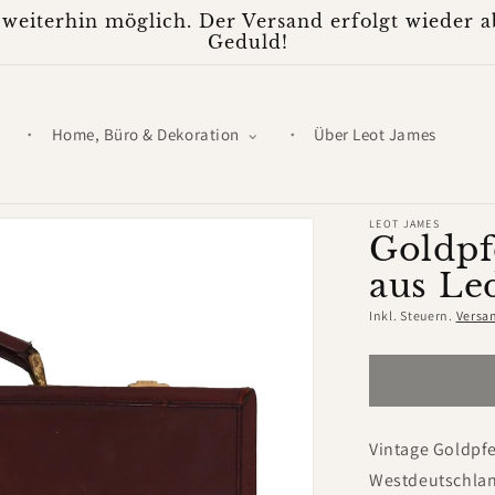
weiterhin möglich. Der Versand erfolgt wieder ab
Geduld!
Home, Büro & Dekoration
Über Leot James
LEOT JAMES
Goldpf
aus Le
Inkl. Steuern.
Versa
Vintage Goldpfe
Westdeutschla