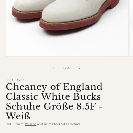
Medien
M
1
2
in
in
von
1
/
18
Modal
M
öffnen
ö
LEOT JAMES
Cheaney of England
Classic White Bucks
Schuhe Größe 8.5F -
Weiß
Inkl. Steuern.
Versand
wird beim Checkout berechnet