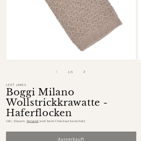
Medien
M
1
2
in
in
von
1
/
5
Modal
M
öffnen
ö
LEOT JAMES
Boggi Milano
Wollstrickkrawatte -
Haferflocken
Inkl. Steuern.
Versand
wird beim Checkout berechnet
Ausverkauft